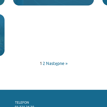
1
2
Następne »
TELEFON
91 321 26 30