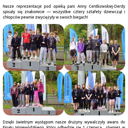
Nasze reprezentacje pod opieką pani Anny Centkowskiej-Derdy
spisały się znakomicie — wszystkie cztery sztafety dziewcząt i
chłopców pewnie zwyciężyły w swoich biegach!
Dzięki świetnym występom nasze drużyny wywalczyły awans do
Finału Wojewódzkiego, który odbędzie się 2 czerwca, również w