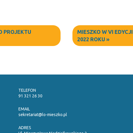
O PROJEKTU
MIESZKO W VI EDYCJ
2022 ROKU
»
TELEFON
91 321 26 30
EMAIL
sekretariat@lo-mieszko.pl
ADRES