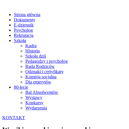
Strona główna
Dokumenty
E-dziennik
Psycholog
Rekrutacja
Szkoła
Kadra
Historia
Szkoła dziś
Pedagodzy i psycholog
Rada Rodziców
Odznaki i certyfikaty
Komisja socjalna
Dla emerytów
80-lecie
Bal Absolwentów
Wystawy
Konkursy
Wydarzenia
KONTAKT